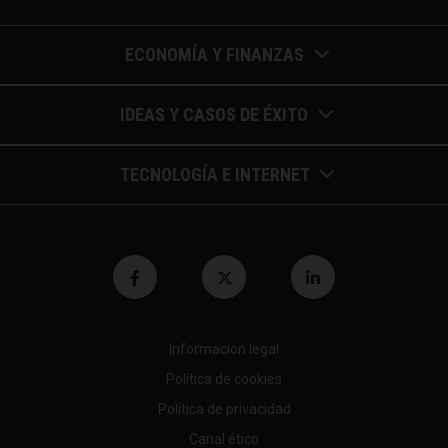
ECONOMÍA Y FINANZAS
Barómetros de sueldos
IDEAS Y CASOS DE ÉXITO
Economía colaborativa
Calendario de eventos
TECNOLOGÍA E INTERNET
Economía en la empresa
Casos de éxito
Apuntes de telecomunicaciones
Economía para autónomos
Entrevistas / autores
Blockchain y similares
Economía para Pymes
Gestión y liderazgo
Innovación
Economía social
Herramientas
Información legal
Marketing digital
Finanzas y bolsa
Política de cookies
Psicología y coaching
Nuevas profesiones
Fiscalidad y hacienda
Política de privacidad
Recomendaciones (cine,libros,etc...)
Canal ético
Startups tecnológicas