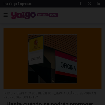
Ir a Yoigo Empresas
BLOG
INICIO
IDEAS Y CASOS DE ÉXITO
¿HASTA CUÁNDO SE PODRÁN
>
>
PRORROGAR LOS ERTE?
¿Hasta cuándo se podrán prorrogar