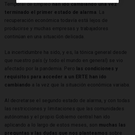
Temporal de Empleo
han ido cambiando una vez
terminado el primer estado de alarma
. La
recuperación económica todavía está lejos de
producirse y muchas empresas y trabajadores
continúan en una situación delicada.
La incertidumbre ha sido, y es, la tónica general desde
que nuestro país (y todo el mundo en general) se vio
afectado por la pandemia. Pero
las condiciones y
requisitos para acceder a un ERTE han ido
cambiando
a la vez que la situación económica variaba.
Al decretarse el segundo estado de alarma, y con todas
las restricciones y limitaciones que las comunidades
autónomas y el propio Gobierno central han ido
aplicando a lo largo de estos meses, son
muchas las
preguntas y las dudas que nos planteamos
sobre