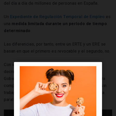
del día a día de millones de personas en España.
Un
Expediente de Regulación Temporal de Empleo
es
una
medida limitada durante un período de tiempo
determinado
.
Las diferencias, por tanto, entre un ERTE y un ERE se
basan en que el primero es revocable y el segundo, no.
Con el estallido de la pandemia de coronavirus y el
decreto del estado de alarma en nuestro país, el
Gobierno central puso en marcha un mecanismo para
compensar a aquellas personas que se quedaban sin
trabajo y sin ingresos de la noche a la mañana por la
paralización de toda actividad no esencial.