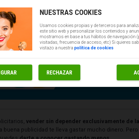
NUESTRAS COOKIES
Usamos cookies propias y de terceros para analiz
este sitio web y personalizar los contenidos y anun
mostramos en base a tus hábitos de navegación 
visitadas, frecuencia de acceso, etc) Si quieres sa
vistazo a nuestra
política de cookies
IGURAR
RECHAZAR
A
icitarios,
vender sin depender exclusivamente de l
 buena publicidad te lleva gastar mucho dinero. Pero
 puedes
darte a conocer gastando menos.