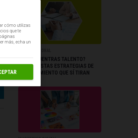
ar cómo utilizas
cios que te
(páginas
ber más, echa un
MUNDO LABORAL
¿NO ENCUENTRAS TALENTO?
PRUEBA ESTAS ESTRATEGIAS DE
CEPTAR
RECLUTAMIENTO QUE SÍ TIRAN
a