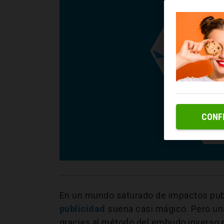
CONF
En un mundo saturado de impactos publ
publicidad
suena casi mágico. Pero una
gracias al método del embudo inverso