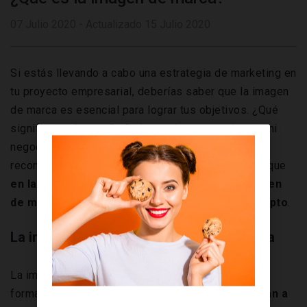
07 Julio 2020 - Actualizado 15 Julio 2020
Si estás llevando a cabo una estrategia de marketing en
tu proyecto empresarial, deberías saber que la imagen
de marca es esencial para lograr tus objetivos. ¿Qué
significa realmente? ¿Qué ventajas proporciona a mi
negocio? Si quieres conocer las respuestas, te
recomendamos que no te levantes del asiento. Ya que
en la entrada de hoy vamos a hablar de la imagen
de marca y todo lo relacionado con este concepto
.
La imagen de marca o imagen corporativa
La imagen de marca o identidad corporativa está
formada por
una serie de elementos que plasman a