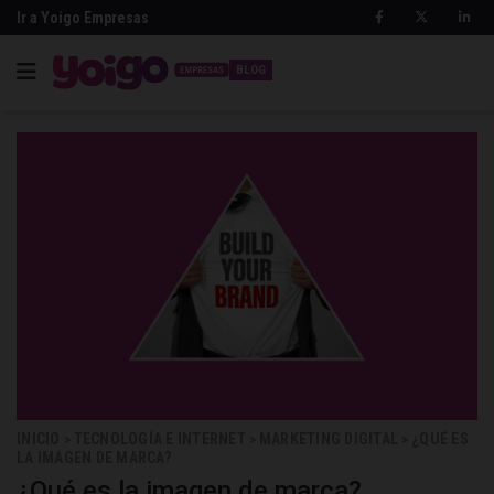
Ir a Yoigo Empresas
BLOG
INICIO
TECNOLOGÍA E INTERNET
MARKETING DIGITAL
¿QUÉ ES
>
>
>
LA IMAGEN DE MARCA?
¿Qué es la imagen de marca?