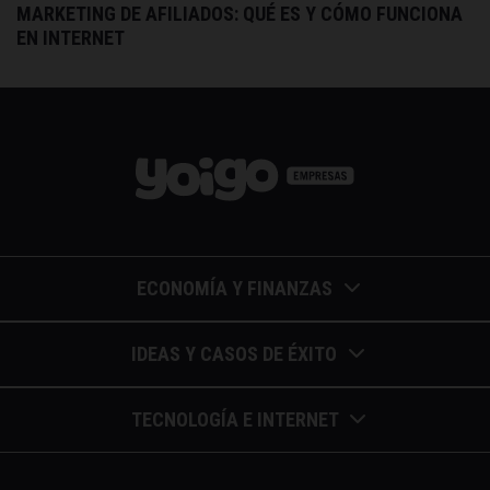
MARKETING DE AFILIADOS: QUÉ ES Y CÓMO FUNCIONA
EN INTERNET
ECONOMÍA Y FINANZAS
Barómetros de sueldos
IDEAS Y CASOS DE ÉXITO
Economía colaborativa
Calendario de eventos
TECNOLOGÍA E INTERNET
Economía en la empresa
Casos de éxito
Apuntes de telecomunicaciones
Economía para autónomos