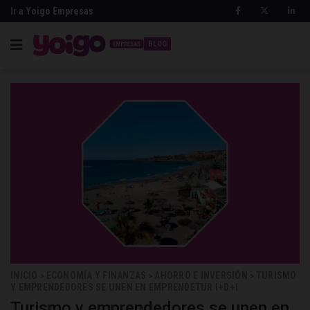
Ir a Yoigo Empresas
BLOG
INICIO
ECONOMÍA Y FINANZAS
AHORRO E INVERSIÓN
TURISMO
>
>
>
Y EMPRENDEDORES SE UNEN EN EMPRENDETUR I+D+I
Turismo y emprendedores se unen en