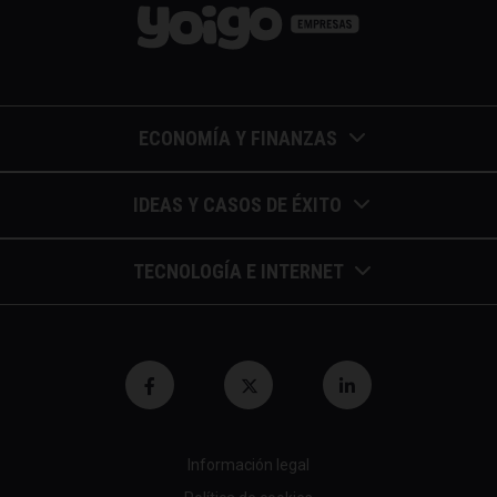
ECONOMÍA Y FINANZAS
Barómetros de sueldos
IDEAS Y CASOS DE ÉXITO
Economía colaborativa
Calendario de eventos
TECNOLOGÍA E INTERNET
Economía en la empresa
Casos de éxito
Apuntes de telecomunicaciones
Economía para autónomos
Entrevistas / autores
Blockchain y similares
Economía para Pymes
Gestión y liderazgo
Innovación
Economía social
Herramientas
Información legal
Marketing digital
Finanzas y bolsa