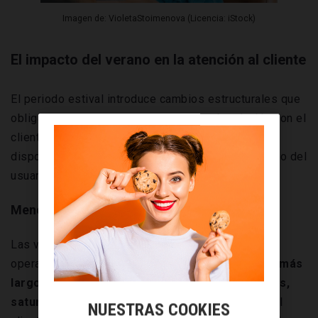
Imagen de: VioletaStoimenova (Licencia: iStock)
El impacto del verano en la atención al cliente
El periodo estival introduce cambios estructurales que
obligan a replantear cómo se gestiona la relación con el
cliente. No se trata solo de tener
menos personal
disponible, sino de entender que el comportamiento del
usuario también cambia.
Menos personal, misma exigencia
Las vacaciones del equipo reducen la capacidad
operativa. Esto se traduce en
tiempos de espera más
largos, menor disponibilidad y, en muchos casos,
saturación de los canales
de contacto. Aun así, el
NUESTRAS COOKIES