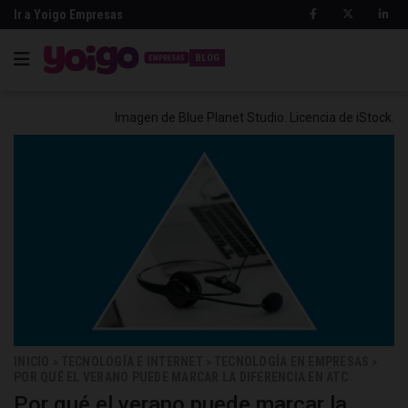
Ir a Yoigo Empresas
BLOG
Imagen de Blue Planet Studio. Licencia de iStock.
INICIO
TECNOLOGÍA E INTERNET
TECNOLOGÍA EN EMPRESAS
>
>
>
POR QUÉ EL VERANO PUEDE MARCAR LA DIFERENCIA EN ATC
Por qué el verano puede marcar la