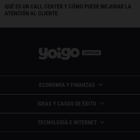
QUÉ ES UN CALL CENTER Y CÓMO PUEDE MEJORAR LA
ATENCIÓN AL CLIENTE
ECONOMÍA Y FINANZAS
Barómetros de sueldos
IDEAS Y CASOS DE ÉXITO
Economía colaborativa
Calendario de eventos
TECNOLOGÍA E INTERNET
Economía en la empresa
Casos de éxito
Apuntes de telecomunicaciones