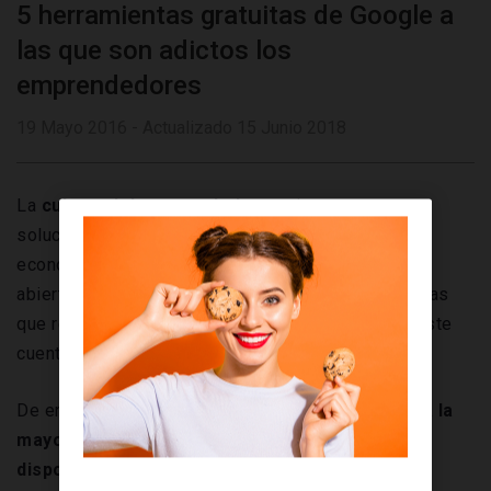
5 herramientas gratuitas de Google a
las que son adictos los
emprendedores
19 Mayo 2016 - Actualizado 15 Junio 2018
La
cultura del emprendedor
motiva a encontrar
soluciones para su trabajo lo más eficientes y
económicas posibles. En este sentido, Internet ha
abierto un abanico de posibilidades digitales con las
que realizar casi cualquier trabajo, sobre todo si éste
cuenta con la Red como principal entorno.
De entre todas las posibilidades,
Google engloba la
mayor cantidad de programas o entornos
disponibles
de forma completamente gratuita, que