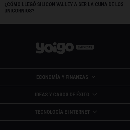
¿CÓMO LLEGÓ SILICON VALLEY A SER LA CUNA DE LOS
UNICORNIOS?
ECONOMÍA Y FINANZAS
Barómetros de sueldos
IDEAS Y CASOS DE ÉXITO
Economía colaborativa
Calendario de eventos
TECNOLOGÍA E INTERNET
Economía en la empresa
Casos de éxito
Apuntes de telecomunicaciones
Economía para autónomos