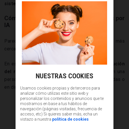
sistema está sesgado?
Cómo funcionan las entrevistas laborales por
IA
Parece ser que
"Black Mirror"
esta cada vez más
cerca de convertirse en realidad.
En esencia, las entrevistas con IA son
una evolución
del reclutamiento digital
. En lugar de hablar con una
NUESTRAS COOKIES
persona, el candidato responde a preguntas grabadas o
en directo frente a una interfaz.
Usamos cookies propias y de terceros para
analizar cómo utilizas este sitio web y
personalizar los contenidos y anuncios que te
mostramos en base a tus hábitos de
navegación (páginas visitadas, frecuencia de
acceso, etc) Si quieres saber más, echa un
vistazo a nuestra
política de cookies