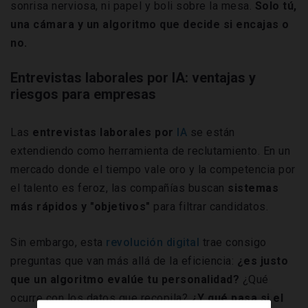
sonrisa nerviosa, ni papel y boli sobre la mesa.
Solo tú,
una cámara y un algoritmo que decide si encajas o
no.
Entrevistas laborales por IA: ventajas y
riesgos para empresas
Las
entrevistas laborales por
IA
se están
extendiendo como herramienta de reclutamiento. En un
mercado donde el tiempo vale oro y la competencia por
el talento es feroz, las compañías buscan
sistemas
más rápidos y "objetivos"
para filtrar candidatos.
Sin embargo, esta
revolución digital
trae consigo
preguntas que van más allá de la eficiencia:
¿es justo
que un algoritmo evalúe tu personalidad?
¿Qué
ocurre con los datos que recopila?
¿Y qué pasa si el