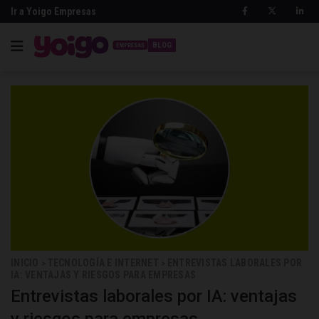
Ir a Yoigo Empresas
BLOG
INICIO
TECNOLOGÍA E INTERNET
ENTREVISTAS LABORALES POR
>
>
IA: VENTAJAS Y RIESGOS PARA EMPRESAS
Entrevistas laborales por IA: ventajas