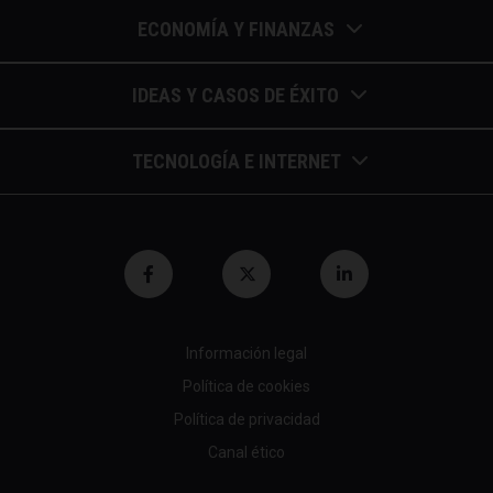
ECONOMÍA Y FINANZAS
Barómetros de sueldos
IDEAS Y CASOS DE ÉXITO
Economía colaborativa
Calendario de eventos
TECNOLOGÍA E INTERNET
Economía en la empresa
Casos de éxito
Apuntes de telecomunicaciones
Economía para autónomos
Entrevistas / autores
Blockchain y similares
Economía para Pymes
Gestión y liderazgo
Innovación
Economía social
Herramientas
Información legal
Marketing digital
Finanzas y bolsa
Política de cookies
Psicología y coaching
Nuevas profesiones
Fiscalidad y hacienda
Política de privacidad
Recomendaciones (cine,libros,etc...)
Canal ético
Startups tecnológicas
Jubilación y pensión
Tendencias de RRHH