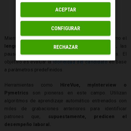
ACEPTAR
CONFIGURAR
Mientras tanto,
el software analiza variables
como el
lenguaje verbal y no verbal,
el tono de voz, las
RECHAZAR
pausas o incluso las microexpresiones faciales. El
objetivo es evaluar la
idoneidad del candidato
en base
a parámetros predefinidos.
Herramientas como
HireVue, myInterview o
Pymetrics
son pioneras en este campo. Utilizan
algoritmos de aprendizaje automático entrenados con
miles de grabaciones anteriores para identificar
patrones que,
supuestamente
, predicen el
desempeño laboral.