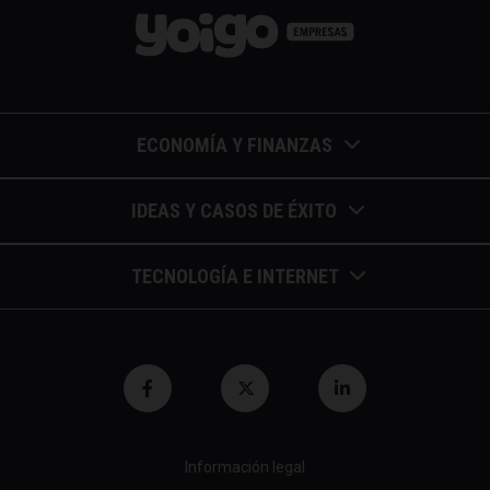
ECONOMÍA Y FINANZAS
Barómetros de sueldos
IDEAS Y CASOS DE ÉXITO
Economía colaborativa
Calendario de eventos
TECNOLOGÍA E INTERNET
Economía en la empresa
Casos de éxito
Apuntes de telecomunicaciones
Economía para autónomos
Entrevistas / autores
Blockchain y similares
Economía para Pymes
Gestión y liderazgo
Innovación
Economía social
Herramientas
Información legal
Marketing digital
Finanzas y bolsa