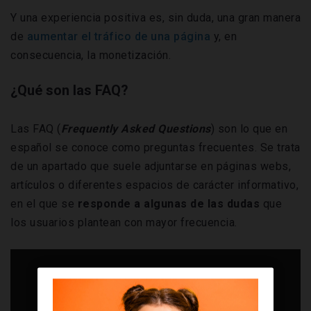
Y una experiencia positiva es, sin duda, una gran manera
de
aumentar el tráfico de una página
y, en
consecuencia, la monetización.
¿Qué son las FAQ?
Las FAQ (
Frequently Asked Questions
) son lo que en
español se conoce como preguntas frecuentes. Se trata
de un apartado que suele adjuntarse en páginas webs,
artículos o diferentes espacios de carácter informativo,
en el que se
responde a algunas de las dudas
que
los usuarios plantean con mayor frecuencia.