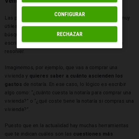
Ventajas de las FAQ
CONFIGURAR
Las preguntas frecuentes en una página web, son muy
útiles para el
posicionamiento SEO
. De hecho, las
RECHAZAR
búsquedas en internet se hacen frecuentemente
escribiendo de manera literal la duda que se quiere
resolver.
Imaginemos, por ejemplo, que vas a comprar una
vivienda y
quieres saber a cuánto ascienden los
gastos
de notaría. En ese caso, lo lógico es escribir
algo como: “¿cuánto cuesta la notaría para comprar una
vivienda?” o “¿qué coste tiene la notaría si compras una
vivienda?”.
Puesto que en la actualidad hay muchas herramientas
que te indican cuáles son las
cuestiones más