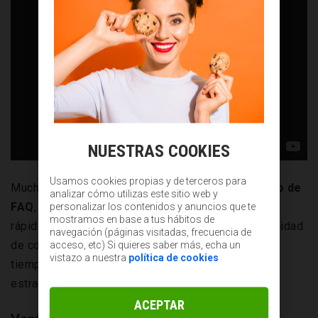
NUESTRAS COOKIES
Usamos cookies propias y de terceros para
Muchas webs cuentan con un
apartado específico de
analizar cómo utilizas este sitio web y
FAQ
, gracias al cual la gente puede acceder
personalizar los contenidos y anuncios que te
mostramos en base a tus hábitos de
rápidamente a las respuestas que busca sin necesidad
navegación (páginas visitadas, frecuencia de
de contactar directamente con el servicio y perder
acceso, etc) Si quieres saber más, echa un
vistazo a nuestra
política de cookies
tiempo. En este sentido, se pueden considerar una
estrategia de marketing.
ACEPTAR