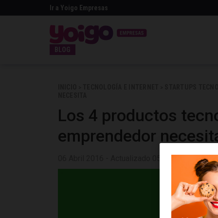
Ir a Yoigo Empresas
BLOG
INICIO
TECNOLOGÍA E INTERNET
STARTUPS TECN
>
>
NECESITA
Los 4 productos tecn
emprendedor necesit
06 Abril 2016 - Actualizado 05 Febrero 2019