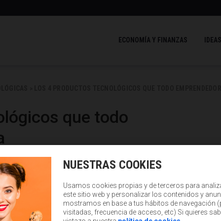
ECONOMÍA Y FINANZAS
IDEAS
OLÓGICAS
LOS 4 PRODUCTOS TECNOLÓGICOS QUE TODO EMPRENDEDO
>
ológicos que todo
a
NUESTRAS COOKIES
Usamos cookies propias y de terceros para analiz
este sitio web y personalizar los contenidos y anun
mostramos en base a tus hábitos de navegación 
visitadas, frecuencia de acceso, etc) Si quieres sa
vistazo a nuestra
política de cookies