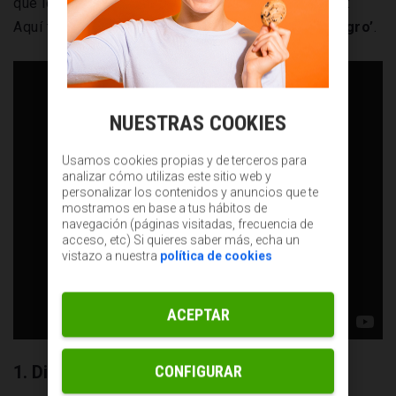
que los pongas en práctica este Black Friday 2021:
Aquí tienes
10 ideas para vender el ‘Viernes Negro’
.
NUESTRAS COOKIES
Usamos cookies propias y de terceros para
analizar cómo utilizas este sitio web y
personalizar los contenidos y anuncios que te
mostramos en base a tus hábitos de
navegación (páginas visitadas, frecuencia de
acceso, etc) Si quieres saber más, echa un
vistazo a nuestra
política de cookies
ACEPTAR
1. Diseña una estrategia de venta
CONFIGURAR