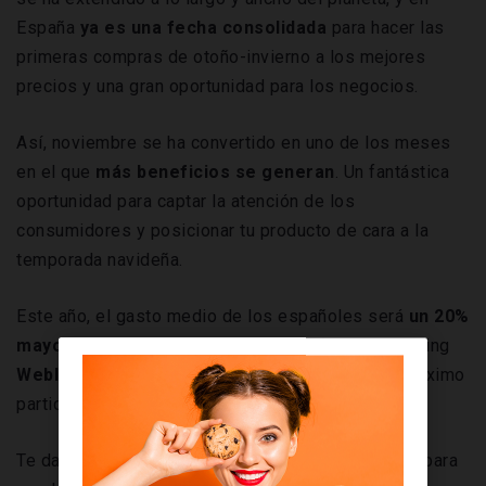
España
ya es una fecha consolidada
para hacer las
primeras compras de otoño-invierno a los mejores
precios y una gran oportunidad para los negocios.
Así, noviembre se ha convertido en uno de los meses
en el que
más beneficios se generan
. Un fantástica
oportunidad para captar la atención de los
consumidores y posicionar tu producto de cara a la
temporada navideña.
Este año, el gasto medio de los españoles será
un 20%
mayor que en 2020
, según la compañía de marketing
Webloyalty
. ¿Quieres que tu empresa saque el máximo
partido a este Black Friday?
Te damos algunos ‘tips’ para
empresas
y marcas; para