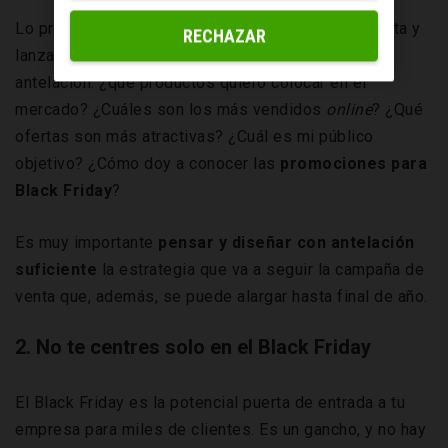
Lo primero es diseñar una buena estrategia de venta y
RECHAZAR
lanzar la campaña con, al menos, dos semanas de
antelación: ¿qué productos quiero colocar en el
mercado? ¿Cuáles son los más vendidos
online
? ¿Qué
ofertas son más atractivas? ¿Cuál es mi público
objetivo? ¿Cómo doy a conocer las
promociones para
Black Friday
?
Es muy importante
pensar y diseñar con antelación
suficiente
la estrategia que va a seguir la campaña de
venta que, además, se puede alargar hasta final de año.
2. No te centres solo en el Black Friday
El Black Friday es la potencial puerta de entrada a tu
empresa para miles de clientes. Es un gancho, y no hay