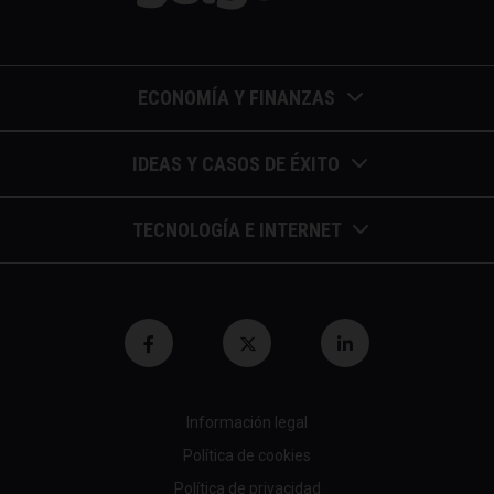
ECONOMÍA Y FINANZAS
Barómetros de sueldos
IDEAS Y CASOS DE ÉXITO
Economía colaborativa
Calendario de eventos
TECNOLOGÍA E INTERNET
Economía en la empresa
Casos de éxito
Apuntes de telecomunicaciones
Economía para autónomos
Entrevistas / autores
Blockchain y similares
Economía para Pymes
Gestión y liderazgo
Innovación
Economía social
Herramientas
Información legal
Marketing digital
Finanzas y bolsa
Política de cookies
Psicología y coaching
Nuevas profesiones
Fiscalidad y hacienda
Política de privacidad