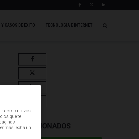
 Y CASOS DE ÉXITO
TECNOLOGÍA E INTERNET
ar cómo utilizas
cios que te
(páginas
RELACIONADOS
ber más, echa un