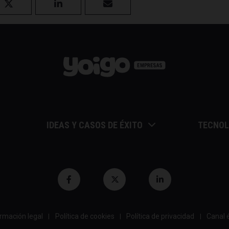
IDEAS Y CASOS DE ÉXITO
TECNOL
Calendario de eventos
Apunte
Casos de éxito
Blockch
Entrevistas / autores
Innova
s
Gestión y liderazgo
Marketi
Herramientas
Nuevas
rmación legal
Política de cookies
Política de privacidad
Canal 
|
|
|
Psicología y coaching
Startup