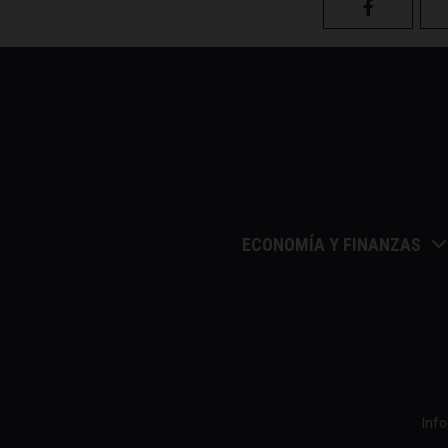
ECONOMÍA Y FINANZAS
Barómetros de sueldos
Economía colaborativa
Economía en la empresa
Economía para autónomo
Economía para Pymes
Info
Economía social