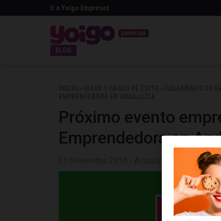
Ir a Yoigo Empresas
BLOG
INICIO
IDEAS Y CASOS DE ÉXITO
CALENDARIO DE E
>
>
EMPRENDEDORA EN ANDALUCÍA
Próximo evento empre
Emprendedora en And
21 Noviembre 2016 - Actualizado 27 Agosto 2