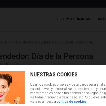
ECONOMÍA Y FINANZAS
IDEAS
VENTOS
PRÓXIMO EVENTO EMPRENDEDOR: DÍA DE LA PERSONA
>
ndedor: Día de la Persona
alucía
NUESTRAS COOKIES
019
Usamos cookies propias y de terceros para analiz
este sitio web y personalizar los contenidos y anun
mostramos en base a tus hábitos de navegación 
visitadas, frecuencia de acceso, etc) Si quieres sa
vistazo a nuestra
política de cookies