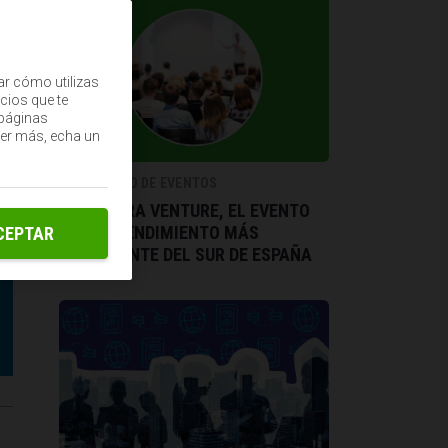
ar cómo utilizas
cios que te
(páginas
ber más, echa un
CALENDARIO DE EVENTOS
ALHAMBRA VENTURE, EL EVENTO
DE EMPRENDIMIENTO MÁS
CEPTAR
IMPORTANTE DEL SUR DE ESPAÑA