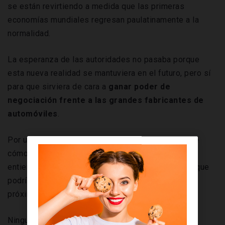
se están revirtiendo a medida que las primeras
economías mundiales regresan paulatinamente a la
normalidad.
La esperanza de las autoridades no pasaba porque
esta nueva realidad se mantuviera en el futuro, pero sí
para que sirviera de cara a
ganar poder de
negociación frente a las grandes fabricantes de
automóviles
.
Por un lado, porque las marcas son conscientes de
cómo está evolucionando la opinión pública, y
entienden
las repercusiones a nivel de imagen
que
podrían tener las decisiones incorrectas de los
próximos años.
Ninguna quiere vivir las consecuencias legales y