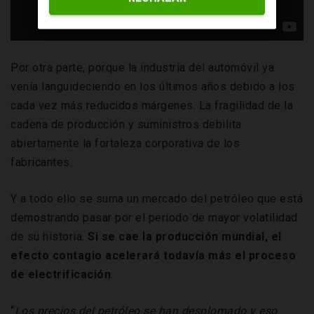
Por otra parte, porque la industria del automóvil ya
venía languideciendo en los últimos años debido a los
cada vez más reducidos márgenes. La fragilidad de la
cadena de producción y suministros debilita
abiertamente la fortaleza corporativa de los
fabricantes.
Y a todo ello se suma un mercado del petróleo que está
demostrando pasar por el periodo de mayor volatilidad
de su historia.
Si se cae la producción mundial, el
efecto contagio acelerará todavía más el proceso
de electrificación
.
“
Los precios del petróleo se han desplomado y eso