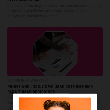
Descubre cómo elegir entre las mejores pasarelas de pago
online e integrar Bizum en tu negocio para mejorar
conversión, confianza y ventas
ECONOMÍA EN LA EMPRESA
PROFIT AND LOSS: CÓMO USAR ESTE INFORME
PARA TOMAR DECISIONES
El informe de pérdidas y ganancias o profit and loss te
ayudará a gestionar tus deudas y aumentar la rentabilidad
de tu empresa.