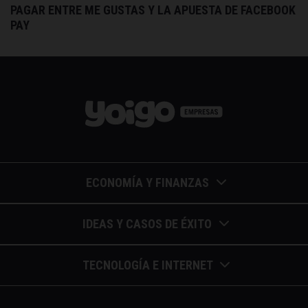
PAGAR ENTRE ME GUSTAS Y LA APUESTA DE FACEBOOK
PAY
ECONOMÍA Y FINANZAS
Barómetros de sueldos
IDEAS Y CASOS DE ÉXITO
Economía colaborativa
Calendario de eventos
TECNOLOGÍA E INTERNET
Economía en la empresa
Casos de éxito
Apuntes de telecomunicaciones
Economía para autónomos