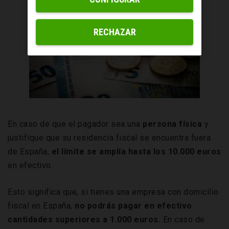
RECHAZAR
En caso de que el pagador sea una
persona física
y
justifique que su residencia fiscal se encuentra fuera
de España,
el límite se amplía hasta los 10.000 euros
en efectivo.
Esto significa que, si tienes una empresa con domicilio
fiscal en España,
no podrás pagar en efectivo
cantidades superiores a 1.000 euros.
En caso de