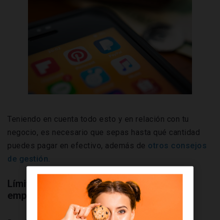
Teniendo en cuenta todo esto y en relación con tu
negocio, es necesario que sepas hasta qué cantidad
puedes pagar en efectivo, además de
otros consejos
de gestión.
Límite legal de pagos en metálico para
empresas