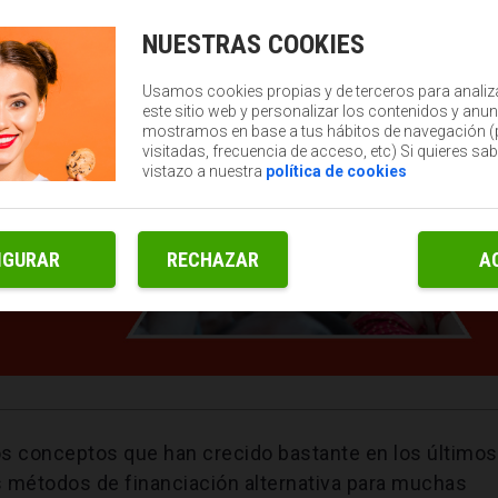
NUESTRAS COOKIES
Usamos cookies propias y de terceros para analiz
este sitio web y personalizar los contenidos y anun
mostramos en base a tus hábitos de navegación 
visitadas, frecuencia de acceso, etc) Si quieres sa
vistazo a nuestra
política de cookies
IGURAR
RECHAZAR
A
s conceptos que han crecido bastante en los últimos
 métodos de financiación alternativa para muchas