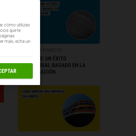
ar cómo utilizas
cios que te
(páginas
ber más, echa un
ECONOMÍA Y FINANZAS
BLUE NOTE: UN ÉXITO
EMPRESARIAL BASADO EN LA
CEPTAR
IMPROVISACIÓN