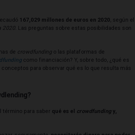
 recaudó
167,029 millones de euros en 2020
, según el
a 2020.
Las preguntas sobre estas posibilidades son
rmas de
crowdfunding
o las plataformas de
dfunding
como financiación? Y, sobre todo, ¿qué es
s conceptos para observar qué es lo que resulta más
wdlending?
l término para saber
qué es el
crowdfunding
y,
pezar, seguramente,
necesitarás dinero para poder