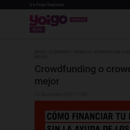
Ir a Yoigo Empresas
BLOG
INICIO
ECONOMÍA Y FINANZAS
ECONOMÍA EN LA 
>
>
MEJOR
Crowdfunding o crowd
mejor
16 Noviembre 2021 17:00