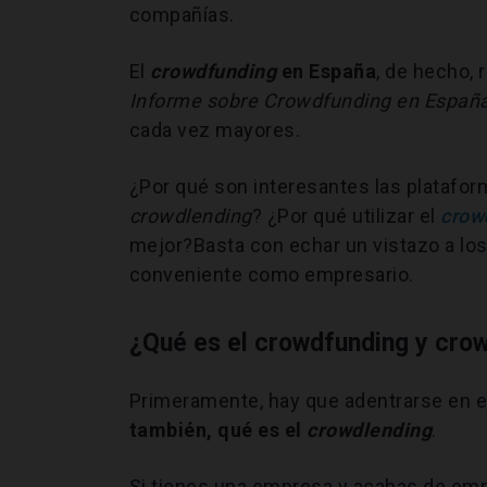
compañías.
El
crowdfunding
en España
, de hecho,
Informe sobre Crowdfunding en Españ
cada vez mayores.
¿Por qué son interesantes las platafo
crowdlending
? ¿Por qué utilizar el
crow
mejor?Basta con echar un vistazo a lo
conveniente como empresario.
¿Qué es el crowdfunding y cro
Primeramente, hay que adentrarse en e
también, qué es el
crowdlending
.
Si tienes una empresa y acabas de em