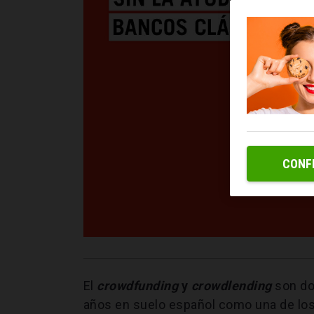
CONF
El
crowdfunding
y
crowdlending
son do
años en suelo español como una de los