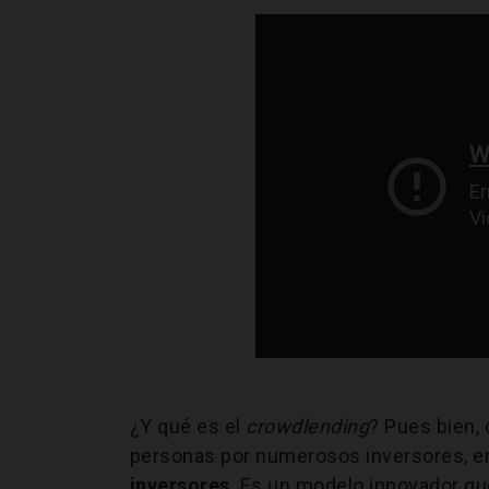
¿Y qué es el
crowdlending
? Pues bien, 
personas por numerosos inversores, en
inversores
. Es un modelo innovador q