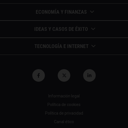
ECONOMÍA Y FINANZAS
Barómetros de sueldos
IDEAS Y CASOS DE ÉXITO
Economía colaborativa
Calendario de eventos
TECNOLOGÍA E INTERNET
Economía en la empresa
Casos de éxito
Apuntes de telecomunicaciones
Economía para autónomos
Entrevistas / autores
Blockchain y similares
Economía para Pymes
Gestión y liderazgo
Innovación
Economía social
Herramientas
Información legal
Marketing digital
Finanzas y bolsa
Política de cookies
Psicología y coaching
Nuevas profesiones
Fiscalidad y hacienda
Política de privacidad
Recomendaciones (cine,libros,etc...)
Canal ético
Startups tecnológicas
Jubilación y pensión