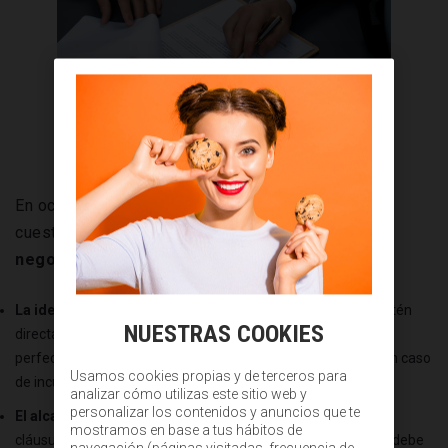
En ocasiones, el no incluir cualquiera de estas
cuestiones
puede perjudicar gravemente un
negocio:
La identificación de ambas partes
: todas
las partes
que estén
NUESTRAS COOKIES
directamente involucradas en el contrato deben estar
perfectamente identificadas, o no podrá reclamarse nada en caso
Usamos cookies propias y de terceros para
de incumplimiento.
analizar cómo utilizas este sitio web y
personalizar los contenidos y anuncios que te
El alcance del trabajo
: es quizás la más problemática de las
mostramos en base a tus hábitos de
cláusulas pues a veces no se delimita correctamente lo que debe