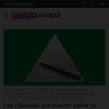
Ir a Yoigo Empresas
BLOG
INICIO
IDEAS Y CASOS DE ÉXITO
RECOMENDACIONES
>
>
(CINE,LIBROS,ETC...)
LAS CLÁUSULAS QUE PUEDEN SALVAR TU
>
NEGOCIO (Y CASI NADIE INCLUYE EN SUS CONTRATOS)
Las cláusulas que pueden salvar tu