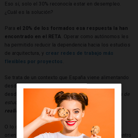
Eso sí, solo el 30% reconocía estar en desempleo.
¿Cuál es la solución?
Para
el 20% de los formados esa respuesta la han
encontrado en el RETA
. Operar como autónomos les
ha permitido reducir la dependencia hacia los estudios
de arquitectura, y
crear redes de trabajo más
flexibles por proyectos
.
Se trata de un contexto que España viene alimentando
desde hace ya bastantes años. Tal y como señalan
desde el medio especializado Vilssa, “
el programa de
estudios universitarios
es inflexible y ajeno a la
realidad del mercado
”.
O lo que es lo mismo, ofrece a los estudiantes una
orientación monoteista liderada por la profesión dentro