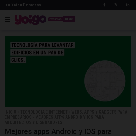
Ir a Yoigo Empresas
BLOG
INICIO
TECNOLOGÍA E INTERNET
WEBS, APPS Y GADGETS PARA
>
>
EMPRESARIOS
MEJORES APPS ANDROID Y IOS PARA
>
ARQUITECTOS Y DISEÑADORES
Mejores apps Android y iOS para