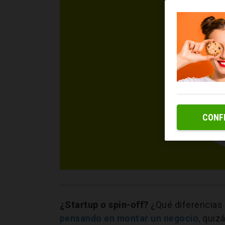
CONF
¿Startup o spin-off?
¿Qué diferencias
pensando en montar un negocio
, quiz