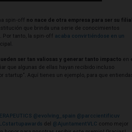
a spin-off
no nace de otra empresa para ser su filia
nstitución que brinda una serie de conocimientos
 Por tanto, la spin-off
acaba convirtiéndose en un
cipal.
pueden ser tan valiosas y generar tanto impacto
en 
ar que algunas de ellas hayan recibido incluso
r startup". Aquí tienes un ejemplo, para que entienda
ERAPEUTICS
@evolving_spain
@parccientificuv
LCstartupawards
del
@AjuntamentVLC
como mejor
Un honor para nosotras recibir este premio! Gracias!