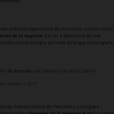
necesiten.
lado sobre la importancia de
encontrar nuevos nicho
entes en tu negocio
. Eso sí, a diferencia de una
puedes correr riesgos sin nada de lo que preocuparte
icho de mercado:
pic.twitter.com/jPzoLuM9vv
es)
January 4, 2019
xploras nuevos nichos de mercado y consigues
empre podrías
depender de la empresa matriz
y conta