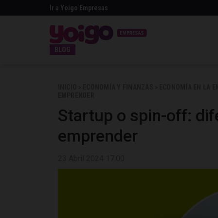
Ir a Yoigo Empresas
BLOG
INICIO
ECONOMÍA Y FINANZAS
ECONOMÍA EN LA 
>
>
EMPRENDER
Startup o spin-off: di
emprender
23 Abril 2024 17:00