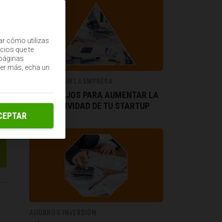
ar cómo utilizas
cios que te
(páginas
ber más, echa un
ECONOMÍA EN LA EMPRESA
10 CONSEJOS PARA AUMENTAR LA
PRODUCTIVIDAD DE TU STARTUP
CEPTAR
AHORRO E INVERSIÓN