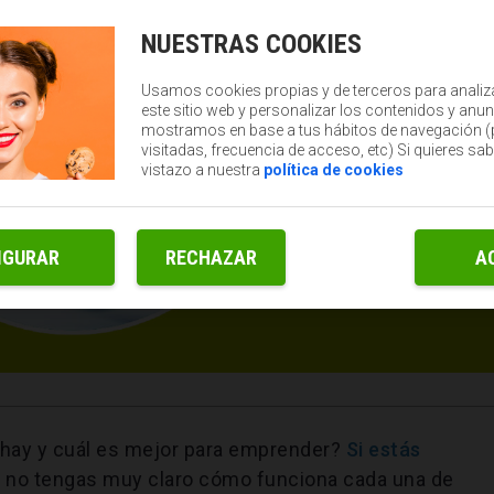
NUESTRAS COOKIES
Usamos cookies propias y de terceros para analiz
este sitio web y personalizar los contenidos y anun
mostramos en base a tus hábitos de navegación 
visitadas, frecuencia de acceso, etc) Si quieres sa
vistazo a nuestra
política de cookies
IGURAR
RECHAZAR
A
 hay y cuál es mejor para emprender?
Si estás
á no tengas muy claro cómo funciona cada una de