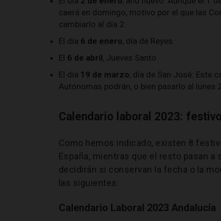
El día
2 de enero
, año nuevo: Aunque el 1 d
caerá en domingo, motivo por el que las C
cambiarlo al día 2.
El día
6 de enero
, día de Reyes.
El
6 de abril
, Jueves Santo.
El día
19 de marzo
, día de San José: Este 
Autónomas podrán, o bien pasarlo al lunes 20
Calendario laboral 2023: festi
Como hemos indicado, existen 8 festiv
España, mientras que el resto pasan a 
decidirán si conservan la fecha o la mo
las siguientes:
Calendario Laboral 2023 Andalucía