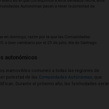
e enero es el que corresponde a esta señalada fecha, este
omunidades Autónomas pasan a tener la potestad de
cae en domingo, razón por la que las Comunidades
, o bien cambiarlo por el 25 de julio, día de Santiago.
vos autonómicos
os inamovibles comunes a todas las regiones de
ser potestad de las
Comunidades Autónomas
, que
difican. Durante el próximo año, las festividades será