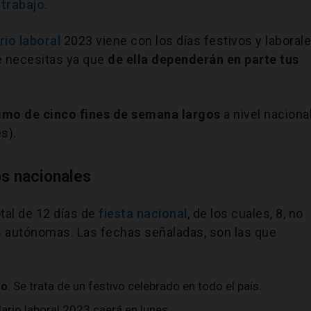
 trabajo
.
rio laboral
2023 viene con los días festivos y laboral
e necesitas ya que
de ella dependerán en parte tus
imo de cinco fines de semana largos
a nivel naciona
s).
os nacionales
tal de 12 días de
fiesta nacional
, de los cuales, 8, no
s autónomas. Las fechas señaladas, son las que
to
: Se trata de un festivo celebrado en todo el país.
dario laboral 2023 caerá en lunes.