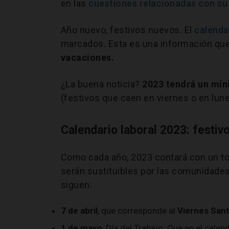
en las
cuestiones relacionadas con su
Año nuevo, festivos nuevos. El
calenda
marcados. Esta es una información qu
vacaciones.
¿La buena noticia?
2023 tendrá un mín
(festivos que caen en viernes o en lune
Calendario laboral 2023: festiv
Como cada año, 2023 contará con un to
serán sustituibles por las comunidade
siguen:
7 de abril
, que corresponde al
Viernes San
1 de mayo
, Día del Trabajo: Que en el calen