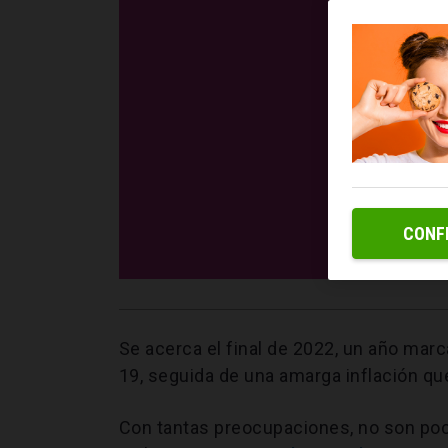
CONF
Se acerca el final de 2022, un año mar
19, seguida de una amarga inflación que
Con tantas preocupaciones, no son poc