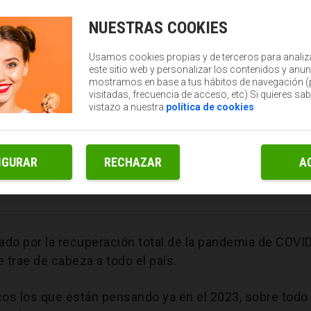
NUESTRAS COOKIES
Usamos cookies propias y de terceros para analiz
este sitio web y personalizar los contenidos y anun
mostramos en base a tus hábitos de navegación 
visitadas, frecuencia de acceso, etc) Si quieres sa
vistazo a nuestra
política de cookies
IGURAR
RECHAZAR
A
cado por la recuperación total de la pandemia de COVI
 trae de cabeza a todo el país.
os los que están pensando ya en el 2023, sobre todo