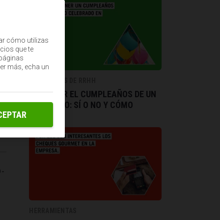
ar cómo utilizas
cios que te
(páginas
ber más, echa un
TENDENCIAS DE RRHH
CELEBRAR EL CUMPLEAÑOS DE UN
EMPLEADO: SÍ O NO Y CÓMO
CEPTAR
D-
HERRAMIENTAS