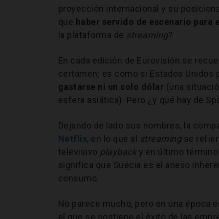
proyección internacional y su posiciona
que
haber servido de escenario para 
la plataforma de
streaming
?
En cada edición de Eurovisión se recue
certamen; es como si Estados Unidos 
gastarse ni un solo dólar
(una situació
esfera asiática). Pero ¿y qué hay de Sp
Dejando de lado sus nombres, la compa
Netflix
, en lo que al
streaming
se refier
televisivo
playback
y en último términ
significa que Suecia es el anexo inher
consumo.
No parece mucho, pero en una época e
el que se sostiene el éxito de las empr