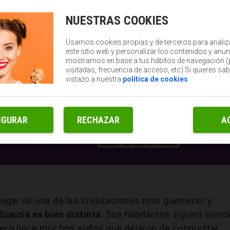
NUESTRAS COOKIES
Usamos cookies propias y de terceros para analiz
este sitio web y personalizar los contenidos y anun
mostramos en base a tus hábitos de navegación 
visitadas, frecuencia de acceso, etc) Si quieres sa
vistazo a nuestra
política de cookies
IGURAR
RECHAZAR
A
ogar de una de las civilizaciones más guerreras y
 Suecia es bien distinta
. Sus habitantes siguen siend
pero hace muchos siglos que dejaron de conquistar