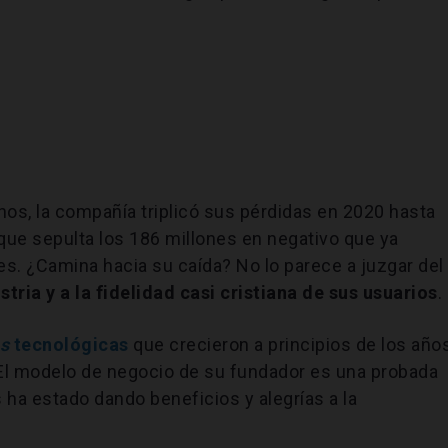
1
nos, la compañía triplicó sus pérdidas en 2020 hasta
a que sepulta los 186 millones en negativo que ya
s. ¿Camina hacia su caída? No lo parece a juzgar del
tria y a la fidelidad casi cristiana de sus usuarios
.
ps
tecnológicas
que crecieron a principios de los año
El modelo de negocio de su fundador es una probada
ha estado dando beneficios y alegrías a la