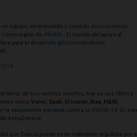
 en equipo, incentivando y creando
#ecosistemas
y como región de
#Ñuble
. El mundo del apoyo al
lave para el desarrollo
@InformaticNuble
sdK
 2018
 el terror de sus vecinos sureños, hoy es una fábrica
ionales como
Volvo
,
Saab
,
Ericsson
,
Ikea
,
H&M
,
de
la vacunación europea contra la COVID-19
. Sí, est
na de AstraZeneca.
 del que Suecia puede estar realmente orgullosa por 