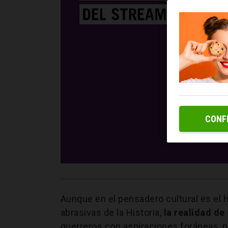
CONF
Aunque en el pensadero cultural es el h
abrasivas de la Historia,
la realidad de
guerreros con aspiraciones foráneas, 