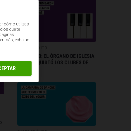
ar cómo utilizas
cios que te
(páginas
ber más, echa un
CASOS DE ÉXITO
HAMMOND: EL ÓRGANO DE IGLESIA
QUE CONQUISTÓ LOS CLUBES DE
CEPTAR
JAZZ
o