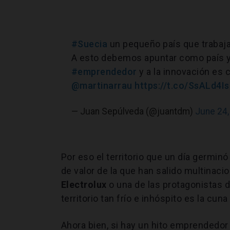
#Suecia
un pequeño país que trabaja
A esto debemos apuntar como país 
#emprendedor
y a la innovación es c
@martinarrau
https://t.co/SsALd4I
— Juan Sepúlveda (@juantdm)
June 24,
Por eso el territorio que un día germinó
de valor de la que han salido multinac
Electrolux
o una de las protagonistas 
territorio tan frío e inhóspito es la cu
Ahora bien, si hay un hito emprendedor