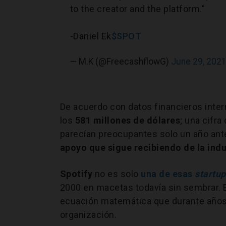
to the creator and the platform.”
-Daniel Ek
$SPOT
— M.K (@FreecashflowG)
June 29, 202
De acuerdo con datos financieros inter
los
581 millones de dólares
; una cifr
parecían preocupantes solo un año ante
apoyo que sigue recibiendo de la indus
Spotify
no es solo
una de esas
startu
2000 en macetas todavía sin sembrar. 
ecuación matemática que durante años 
organización.