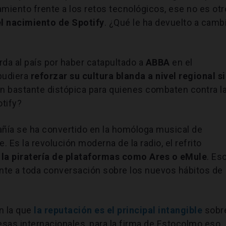
miento frente a los retos tecnológicos, ese no es otr
el nacimiento de Spotify
. ¿Qué le ha devuelto a camb
rda al país por haber catapultado a
ABBA
en el
pudiera
reforzar su cultura blanda a nivel regional s
n bastante distópica para quienes combaten contra l
otify?
ñía se ha convertido en la homóloga musical de
e. Es la revolución moderna de la radio, el refrito
o
la piratería de plataformas como Ares o eMule
. Es
ente a toda conversación sobre los nuevos hábitos de
n la que
la reputación es el principal intangible
sobr
esas internacionales, para la firma de Estocolmo eso