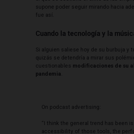
supone poder seguir mirando hacia ade
fue así.
Cuando la tecnología y la músi
Si alguien saliese hoy de su burbuja y 
quizás se detendría a mirar sus polémic
cuestionables
modificaciones de su a
pandemia
.
On podcast advertising:
“I think the general trend has been i
accessibility of those tools, the per