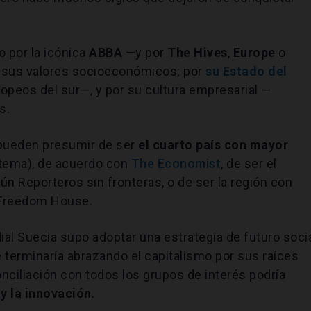
o por la icónica
ABBA
—y por
The
Hives
,
Europe
o
r sus valores socioeconómicos; por
su Estado del
opeos del sur—, y por su cultura empresarial —
s.
pueden presumir de ser
el cuarto país con mayor
stema), de acuerdo con
The Economist
, de ser el
n Reporteros sin fronteras, o de ser la región con
a Freedom House.
ial Suecia supo adoptar una estrategia de futuro soci
terminaría abrazando el capitalismo por sus raíces
onciliación con todos los grupos de interés podría
y la innovación
.