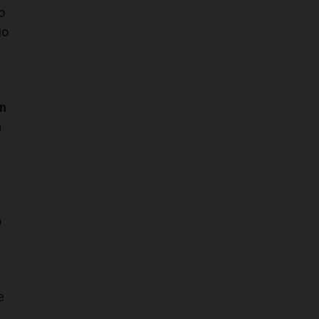
o
io
in
a
o
e