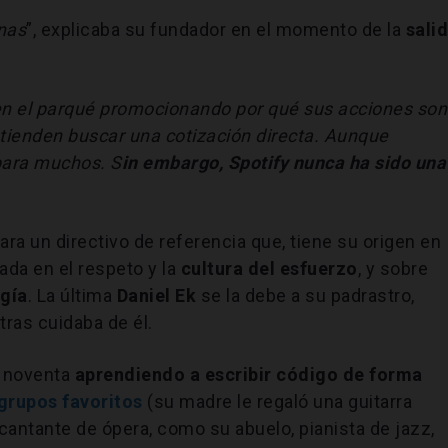
nas
”, explicaba su fundador en el momento de la
sali
 en el parqué promocionando por qué sus acciones son
tienden buscar una cotización directa. Aunque
 para muchos. S
in embargo, Spotify nunca ha sido una
ra un directivo de referencia que, tiene su origen en
sada en el respeto y la
cultura del esfuerzo
, y sobre
ogía
. La última
Daniel Ek
se la debe a su padrastro,
ras cuidaba de él.
s noventa
aprendiendo a escribir código de forma
grupos favoritos
(su madre le regaló una guitarra
 cantante de ópera, como su abuelo, pianista de jazz,