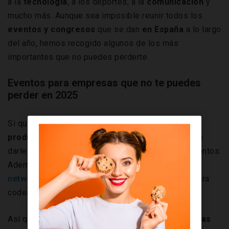
a la
tecnología
, a los deportes, a la
comunicación
y
mucho más. Aunque sea imposible reunir todos los
eventos y congresos
que se dan
en España
a lo largo
del año, hemos recogido algunos de los más
importantes que no puedes perderte.
Eventos para empresas que no te puedes
perder en 2025
Si quieres tomar
inspiración
, conocer
nuevos
productos, herramientas o servicios
, tienes que
darle importancia a la asistencia a este tipo de eventos.
Además, participar es muy interesante de cara al
networking
, ya que es una oportunidad perfecta para
codearte con otros miembros activos del sector.
Así que coge tu calendario y ve marcando las
fechas