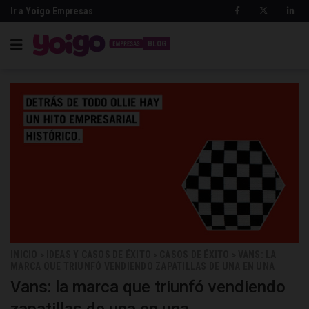
Ir a Yoigo Empresas
BLOG
INICIO
IDEAS Y CASOS DE ÉXITO
CASOS DE ÉXITO
VANS: LA
>
>
>
MARCA QUE TRIUNFÓ VENDIENDO ZAPATILLAS DE UNA EN UNA
Vans: la marca que triunfó vendiendo