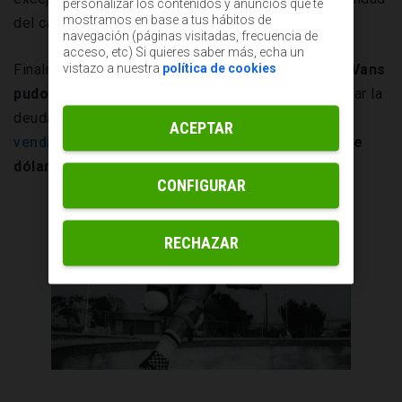
personalizar los contenidos y anuncios que te
mostramos en base a tus hábitos de
del calzado de Vans.
navegación (páginas visitadas, frecuencia de
acceso, etc) Si quieres saber más, echa un
Finalmente, los tribunales aceptaron la propuesta,
Vans
vistazo a nuestra
política de cookies
pudo esquivar la quiebra
y, no solo se logró abonar la
deuda, sino que la compañía fue posteriormente
ACEPTAR
vendida
a un grupo inversor por
varios millones de
dólares
.
CONFIGURAR
RECHAZAR