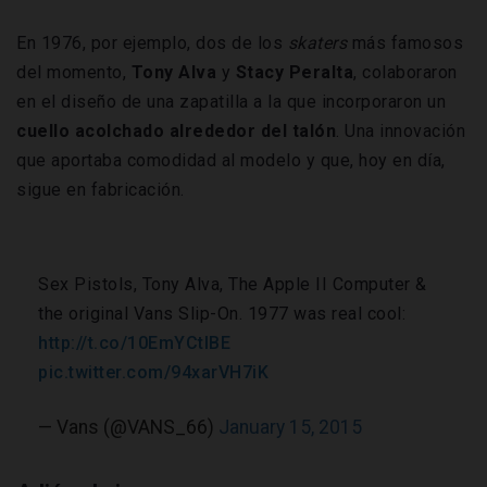
En 1976, por ejemplo, dos de los
skaters
más famosos
del momento,
Tony
Alva
y
Stacy
Peralta
, colaboraron
en el diseño de una zapatilla a la que incorporaron un
cuello acolchado alrededor del talón
. Una innovación
que aportaba comodidad al modelo y que, hoy en día,
sigue en fabricación.
Sex Pistols, Tony Alva, The Apple II Computer &
the original Vans Slip-On. 1977 was real cool:
http://t.co/10EmYCtlBE
pic.twitter.com/94xarVH7iK
— Vans (@VANS_66)
January 15, 2015