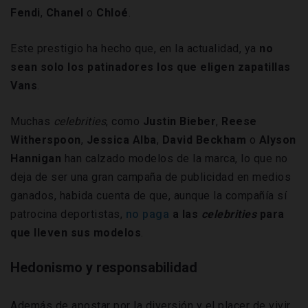
Fendi
,
Chanel
o
Chloé
.
Este prestigio ha hecho que, en la actualidad, ya
no
sean solo los patinadores los que eligen zapatillas
Vans
.
Muchas
celebrities
, como
Justin
Bieber
,
Reese
Witherspoon
,
Jessica
Alba
,
David
Beckham
o
Alyson
Hannigan
han calzado modelos de la marca, lo que no
deja de ser una gran campaña de publicidad en medios
ganados, habida cuenta de que, aunque la compañía sí
patrocina deportistas,
no paga
a las
celebrities
para
que lleven sus modelos
.
Hedonismo y responsabilidad
Además de apostar por la diversión y el placer de vivir