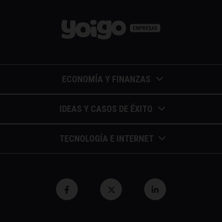
ECONOMÍA Y FINANZAS
Barómetros de sueldos
IDEAS Y CASOS DE ÉXITO
Economía colaborativa
Calendario de eventos
TECNOLOGÍA E INTERNET
Economía en la empresa
Casos de éxito
Apuntes de telecomunicaciones
Economía para autónomos
Entrevistas / autores
Blockchain y similares
Economía para Pymes
Gestión y liderazgo
Innovación
Economía social
Herramientas