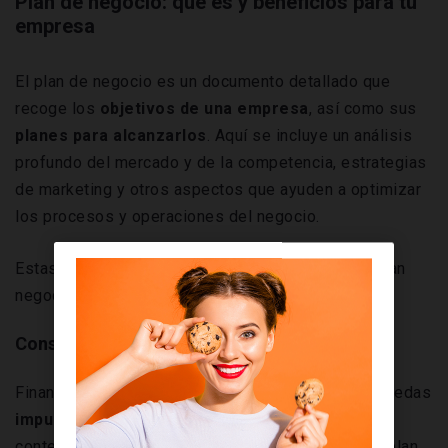
Plan de negocio: qué es y beneficios para tu
empresa
El plan de negocio es un documento detallado que
recoge los
objetivos de una empresa
, así como sus
planes para alcanzarlos
. Aquí se incluye un análisis
profundo del mercado y de la competencia, estrategias
de marketing y otros aspectos que ayuden a optimizar
los procesos y operaciones del negocio.
Estas son las
principales ventajas
de crear un plan
negocio:
Conseguir financiación
Financiar tu negocio es imprescindible para que puedas
impulsar su crecimiento a largo plazo
. En este
contexto, la financiación te permitirá presentar un plan