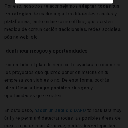
Por eso, nosotros te aconsejamos
adaptar todas tus
estrategias
de marketing a los diferentes canales y
plataformas, tanto online como offline, que existen:
medios de comunicación tradicionales, redes sociales,
página web, etc.
Identificar riesgos y oportunidades
Por un lado, el plan de negocio te ayudará a conocer si
los proyectos que quieres poner en marcha en tu
empresa son viables o no. De esta forma, podrás
identificar a tiempo posibles riesgos
y
oportunidades que existen.
En este caso,
hacer un análisis DAFO
te resultará muy
útil y te permitirá detectar todas las posibles áreas de
mejora que existan. A su vez, podrás
investigar las