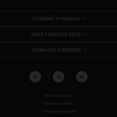
ECONOMÍA Y FINANZAS
Barómetros de sueldos
IDEAS Y CASOS DE ÉXITO
Economía colaborativa
Calendario de eventos
TECNOLOGÍA E INTERNET
Economía en la empresa
Casos de éxito
Apuntes de telecomunicaciones
Economía para autónomos
Entrevistas / autores
Blockchain y similares
Economía para Pymes
Gestión y liderazgo
Innovación
Economía social
Herramientas
Información legal
Marketing digital
Finanzas y bolsa
Política de cookies
Psicología y coaching
Nuevas profesiones
Fiscalidad y hacienda
Política de privacidad
Recomendaciones (cine,libros,etc...)