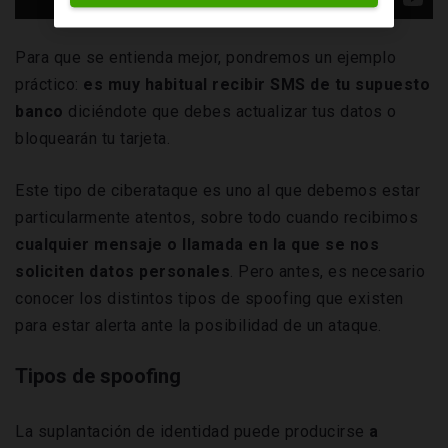
Para que se entienda mejor, pondremos un ejemplo
práctico:
es muy habitual recibir SMS de tu supuesto
banco
diciéndote que debes actualizar tus datos o
bloquearán tu tarjeta.
Este tipo de ciberataque es uno al que debemos estar
particularmente atentos, sobre todo cuando recibimos
cualquier mensaje o llamada en la que se nos
soliciten datos personales
. Pero antes, es necesario
conocer los distintos tipos de spoofing que existen
para estar alerta ante la posibilidad de un ataque.
Tipos de spoofing
La suplantación de identidad puede producirse
a