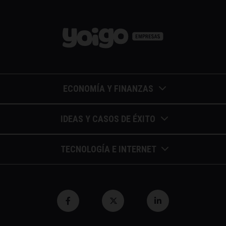
ECONOMÍA Y FINANZAS
Barómetros de sueldos
IDEAS Y CASOS DE ÉXITO
Economía colaborativa
Calendario de eventos
TECNOLOGÍA E INTERNET
Economía en la empresa
Casos de éxito
Apuntes de telecomunicaciones
Economía para autónomos
Entrevistas / autores
Blockchain y similares
Economía para Pymes
Gestión y liderazgo
Innovación
Economía social