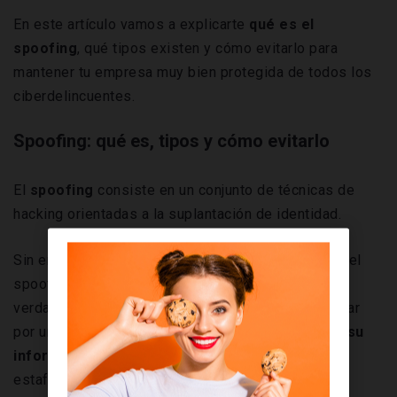
En este artículo vamos a explicarte
qué es el
spoofing
, qué tipos existen y cómo evitarlo para
mantener tu empresa muy bien protegida de todos los
ciberdelincuentes.
Spoofing: qué es, tipos y cómo evitarlo
El
spoofing
consiste en un conjunto de técnicas de
hacking orientadas a la suplantación de identidad.
Sin embargo, esa
suplantación
no es el objetivo del
spoofing, sino únicamente el medio para lograr su
verdadero fin: engañar a la víctima haciéndose pasar
por una persona o entidad fiables para
acceder a su
información personal
y utilizarla para fraudes y
estafas.