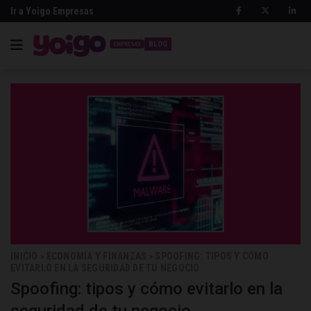
Ir a Yoigo Empresas
BLOG
INICIO
ECONOMÍA Y FINANZAS
SPOOFING: TIPOS Y CÓMO
>
>
EVITARLO EN LA SEGURIDAD DE TU NEGOCIO
Spoofing: tipos y cómo evitarlo en la