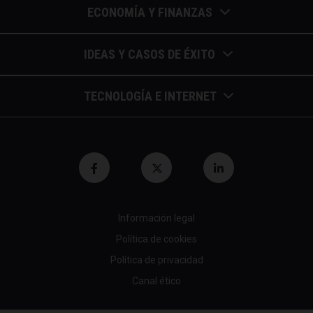
ECONOMÍA Y FINANZAS
Barómetros de sueldos
IDEAS Y CASOS DE ÉXITO
Economía colaborativa
Calendario de eventos
TECNOLOGÍA E INTERNET
Economía en la empresa
Casos de éxito
Apuntes de telecomunicaciones
Economía para autónomos
Entrevistas / autores
Blockchain y similares
Economía para Pymes
Gestión y liderazgo
Innovación
Economía social
Herramientas
Información legal
Marketing digital
Finanzas y bolsa
Política de cookies
Psicología y coaching
Nuevas profesiones
Fiscalidad y hacienda
Política de privacidad
Recomendaciones (cine,libros,etc...)
Canal ético
Startups tecnológicas
Jubilación y pensión
Tendencias de RRHH
Tecnología en empresas