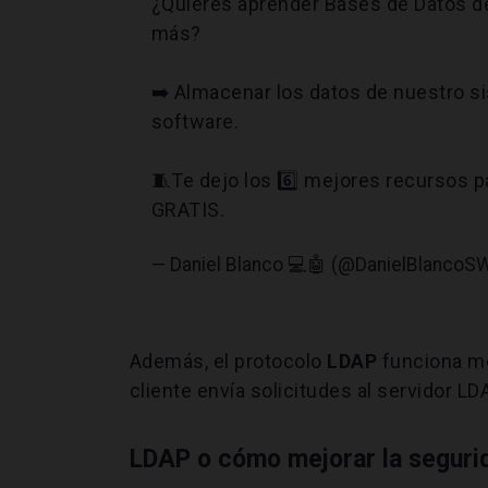
¿Quieres aprender Bases de Datos d
más?
➡️ Almacenar los datos de nuestro s
software.
🧵Te dejo los 6️⃣ mejores recursos p
GRATIS.
— Daniel Blanco 💻🤖 (@DanielBlancoS
Además, el protocolo
LDAP
funciona m
cliente envía solicitudes al servidor LD
LDAP o cómo mejorar la segurid