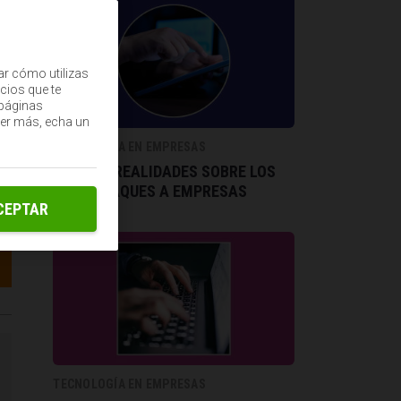
ar cómo utilizas
cios que te
(páginas
ber más, echa un
TECNOLOGÍA EN EMPRESAS
MITOS Y REALIDADES SOBRE LOS
CIBERATAQUES A EMPRESAS
CEPTAR
TECNOLOGÍA EN EMPRESAS