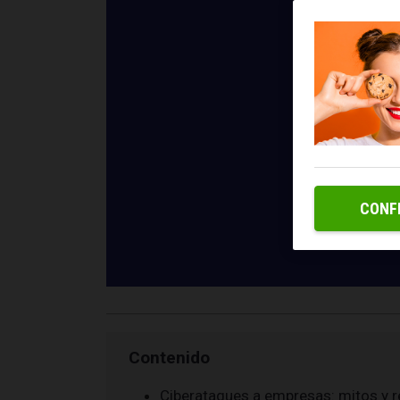
CONF
Contenido
Ciberataques a empresas: mitos y r