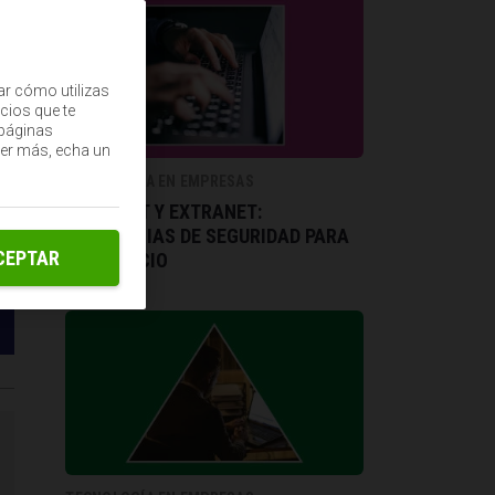
ar cómo utilizas
cios que te
(páginas
ber más, echa un
TECNOLOGÍA EN EMPRESAS
INTRANET Y EXTRANET:
DIFERENCIAS DE SEGURIDAD PARA
CEPTAR
TU NEGOCIO