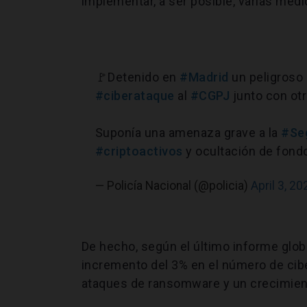
implementar, a ser posible, varias med
🚩Detenido en
#Madrid
un peligroso 
#ciberataque
al
#CGPJ
junto con otr
Suponía una amenaza grave a la
#Se
#criptoactivos
y ocultación de fon
— Policía Nacional (@policia)
April 3, 20
De hecho, según el último informe glob
incremento del 3% en el número de cib
ataques de ransomware y un crecimiento