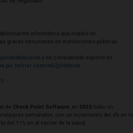
idas de seguridad.
delincuente informático que realizó un
as graves intrusiones en instituciones públicas
guridadNacional
y es considerado experto en
dos
pic.twitter.com/mUZj04Mecw
23
al de
Check Point Software
, en
2023
hubo un
erataques semanales, con un incremento del 4% en l
 del 11% en el sector de la salud.