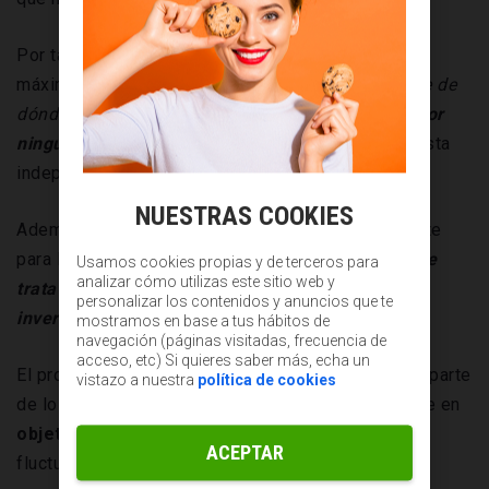
Por tanto, a la hora de componer la
cartera
esta
máxima debe aplicarse siempre. “
Si no se entiende de
dónde viene la rentabilidad
es mejor no apostar por
ningún activo
”, comenta
José Luis Herrera
, analista
independiente.
NUESTRAS COOKIES
Además, resulta importante ser selectivo y paciente
para llevar a cabo una diversificación adecuada. “
Se
Usamos cookies propias y de terceros para
analizar cómo utilizas este sitio web y
trata de ser disciplinado a la hora elegir las
personalizar los contenidos y anuncios que te
inversiones
”, agrega Herrera.
mostramos en base a tus hábitos de
navegación (páginas visitadas, frecuencia de
acceso, etc) Si quieres saber más, echa un
El proceso de construir carteras y la ejecución por parte
vistazo a nuestra
política de cookies
de los inversores debe ser consistente y centrarse en
objetivos
a largo plazo, con independencia de las
ACEPTAR
fluctuaciones diarias de los mercados.