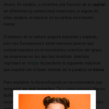
dinero. En cambio, si inviertes una fracción de tu
capital
en diferentes (y numerosas) empresas, si alguna de
ellas quiebra, el impacto en tu cartera será mucho
menor.
El balance de tu cartera seguirá subiendo y bajando,
pero las fluctuaciones serán menores puesto que
estarán basadas en el movimiento colectivo del grupo
de empresas en las que has invertido. Además,
suprimes el
riesgo
de perderte la siguiente empresa
que explote (en el buen sentido de la palabra) en
bolsa
.
Para implantar la diversificación es recomendable que
entiendas
en qué inviertes
. Tal y como asegura Warren
Buffett, uno de los inversores más destacados y
reconocidos en
Wall Street
, él no invierte en negocios
que no conoce.