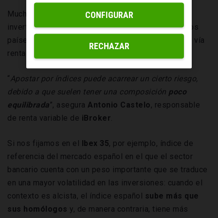
Muchos expertos suelen indicar que, a la hora de
CONFIGURAR
invertir, hay que ser
muy selectivos
primero con los
países, pero sobre todo con las compañías, ya sea vía
RECHAZAR
renta variable o renta fija.
“
Apostar por índices puede acarrear un cierto riesgo,
debido a que suelen tener una composición
poco
equilibrada
”, asegura
Antonio
Castelo
, responsable
de renta variable de
iBroker
.
Si nos fijamos en el
Ibex 35
, por ejemplo, índice de
referencia del mercado español en el que el sector
bancario cuenta con un peso importante que se traduce
en una mayor volatilidad en las inversiones: cuando el
contexto es alcista, el índice español
sube más que
sus homólogos
y, de manera contraria, tiene más