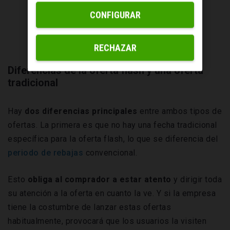
CONFIGURAR
RECHAZAR
Diferencias de la oferta flash y una oferta
tradicional
Hay
dos diferencias principales
entre ambos tipos de
ofertas. La primera es que no hay una fecha tradicional
específica para la oferta flash, lo que se diferencia del
periodo de rebajas
convencional.
Esto
obliga al comprador a estar atento
y dirigir toda
su atención a la oferta en cuanto la ve. Y si la empresa
tiene la costumbre de lanzar estas ofertas
habitualmente, provocará que los usuarios la visiten