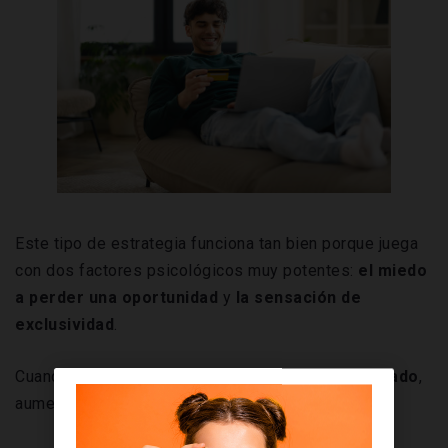
Este tipo de estrategia funciona tan bien porque juega
con dos factores psicológicos muy potentes:
el miedo
a perder una oportunidad
y
la sensación de
exclusividad
.
Cuando el cliente percibe que está ante
algo limitado
,
aumenta su
predisposición a actuar.