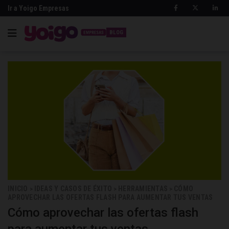
Ir a Yoigo Empresas
BLOG
INICIO
IDEAS Y CASOS DE ÉXITO
HERRAMIENTAS
CÓMO
>
>
>
APROVECHAR LAS OFERTAS FLASH PARA AUMENTAR TUS VENTAS
Cómo aprovechar las ofertas flash