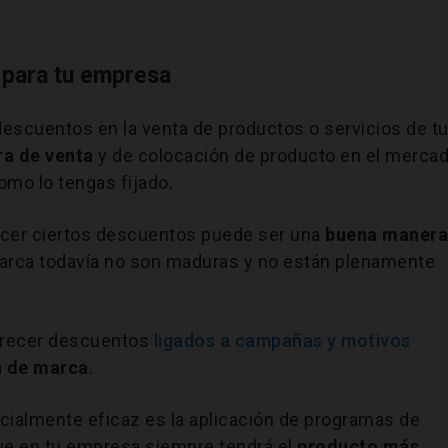
 para tu empresa
 descuentos en la venta de productos o servicios de t
ra de venta
y de colocación de producto en el merca
como lo tengas fijado.
ecer ciertos descuentos puede ser una
buena maner
 marca todavía no son maduras y no están plenamente
ofrecer descuentos
ligados a campañas y motivos
 de marca
.
ialmente eficaz es la aplicación de programas de
 que en tu empresa siempre tendrá el
producto más