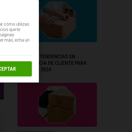
ar cómo utilizas
cios que te
(páginas
ber más, echa un
INNOVACIÓN
MEJORES TENDENCIAS EN
EXPERIENCIA DE CLIENTE PARA
CEPTAR
ESTE AÑO 2024