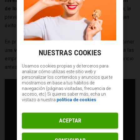
investigación, validación, preparación y nutrición
de los clientes potenciales
. Dicho de otra manera, la
preventa sienta las bases para que las ventas tengan
éxito.
En primer lugar, el proceso de preventa permite obtener
una
validación del mercado.
La preventa permite a las
NUESTRAS COOKIES
empresas validar la demanda de su producto o servicio
Usamos cookies propias y de terceros para
antes de lanzarlo.
analizar cómo utilizas este sitio web y
personalizar los contenidos y anuncios que te
mostramos en base a tus hábitos de
navegación (páginas visitadas, frecuencia de
acceso, etc) Si quieres saber más, echa un
vistazo a nuestra
política de cookies
ACEPTAR