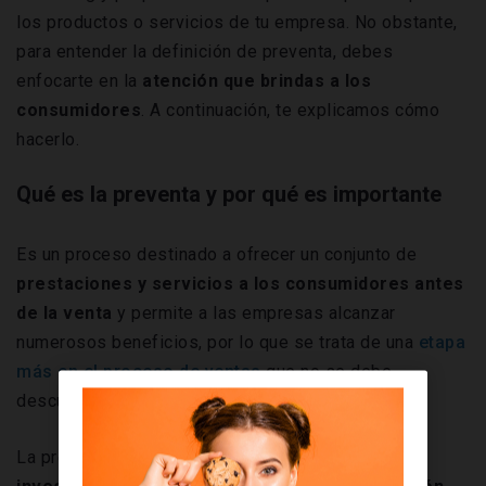
los productos o servicios de tu empresa. No obstante,
para entender la definición de preventa, debes
enfocarte en la
atención que brindas a los
consumidores
. A continuación, te explicamos cómo
hacerlo.
Qué es la preventa y por qué es importante
Es un proceso destinado a ofrecer un conjunto de
prestaciones y servicios a los consumidores antes
de la venta
y permite a las empresas alcanzar
numerosos beneficios, por lo que se trata de una
etapa
más en el proceso de ventas
que no se debe
descuidar.
La preventa es el proceso que se centra en la