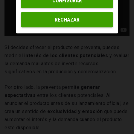
CONFIGURAR
RECHAZAR
Si decides ofrecer el producto en preventa, puedes
medir el
interés de los clientes potenciales
y evaluar
la demanda real antes de invertir recursos
significativos en la producción y comercialización.
Por otro lado, la preventa permite
generar
expectativas
entre los clientes potenciales. Al
anunciar el producto antes de su lanzamiento oficial, se
crea un sentido de
exclusividad y emoción
que puede
aumentar el interés y la demanda cuando el producto
esté disponible.