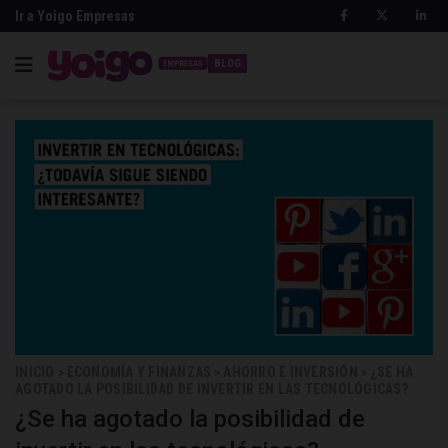
Ir a Yoigo Empresas
BLOG
INICIO
ECONOMÍA Y FINANZAS
AHORRO E INVERSIÓN
¿SE HA
>
>
>
AGOTADO LA POSIBILIDAD DE INVERTIR EN LAS TECNOLÓGICAS?
¿Se ha agotado la posibilidad de