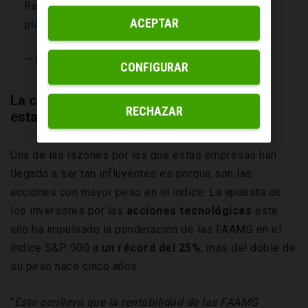
Ratio (S&P 500, Dow Jones US Technology).
ACEPTAR
pic.twitter.com/Xfck8ONlmk
— Ezints (@ezints)
December 12, 2020
CONFIGURAR
La concentración del mercado
RECHAZAR
estadounidense
Una de las razones por las que estas empresas han
llegado a ser tan influyentes es porque son las
acciones con mayor peso en el índice. La apuesta de
los inversores por las
acciones tecnológicas
este
año ha impulsado la ponderación de las FAAMG en el
índice S&P 500 a
un récord del 25%
, más del doble de
su peso hace cinco años.
“
Esto conlleva que la rentabilidad de las FAAMG