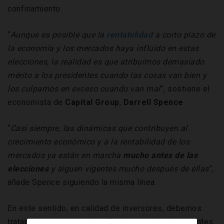
confinamiento.
“
Aunque es posible que la
rentabilidad
a corto plazo de
la economía y los mercados haya influido en estas
elecciones, la realidad es que atribuimos demasiado
mérito a los presidentes cuando las cosas van bien y
los culpamos en exceso cuando van mal
”, sostiene el
economista de
Capital
Group
,
Darrell
Spence
.
“
Casi siempre, las dinámicas que contribuyen al
crecimiento económico y a la rentabilidad de los
mercados ya están en marcha
mucho antes de las
elecciones
y siguen vigentes mucho después de ellas
”,
añade Spence siguiendo la misma línea.
En este sentido, en calidad de inversores, debemos
tratar de centrarnos en los fundamentales subyacentes