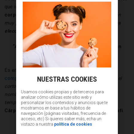
que impulsan la economía y
la rentabilidad
corporativa
, señala Spence. “
Con frecuencia tienen
muy poco que ver con
quien termina ganando unas
elecciones
”, destaca.
“Algunos nombres aún tienen posibilidades en
horizontes temporales más amplios”
Es en este contexto en el que sobresalen las
NUESTRAS COOKIES
compañías tecnológicas
. “
Se han beneficiado en el
corto plazo de la
crisis sanitaria
, pero algunos
Usamos cookies propias y de terceros para
nombres aún tienen posibilidades en horizontes
analizar cómo utilizas este sitio web y
temporales más amplios
”, asegura
José Luis
personalizar los contenidos y anuncios que te
mostramos en base a tus hábitos de
Cárpatos
, director de inversiones de
Gloversia Eafi
.
navegación (páginas visitadas, frecuencia de
acceso, etc) Si quieres saber más, echa un
vistazo a nuestra
política de cookies