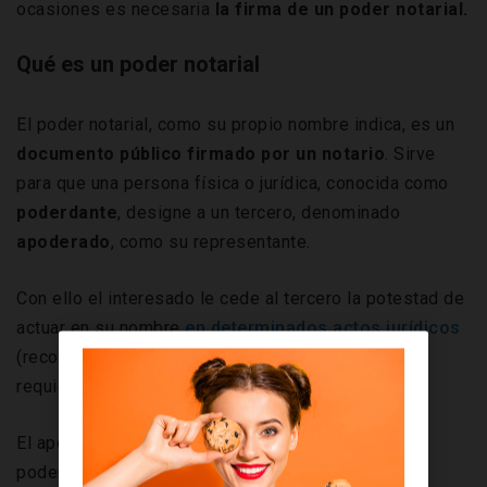
ocasiones es necesaria
la firma de un poder notarial.
Qué es un poder notarial
El poder notarial, como su propio nombre indica, es un
documento público firmado por un notario
. Sirve
para que una persona física o jurídica, conocida como
poderdante
, designe a un tercero, denominado
apoderado
, como su representante.
Con ello el interesado le cede al tercero la potestad de
actuar en su nombre
en determinados actos jurídicos
(recordemos que cualquier trámite legal en España
requiere de presencia física).
El apoderado podrá, de esta forma, representar al
poderdante en aquellas gestiones que se hayan