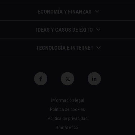
ECONOMÍA Y FINANZAS
Barómetros de sueldos
IDEAS Y CASOS DE ÉXITO
Economía colaborativa
Calendario de eventos
TECNOLOGÍA E INTERNET
Economía en la empresa
Casos de éxito
Apuntes de telecomunicaciones
Economía para autónomos
Entrevistas / autores
Blockchain y similares
Economía para Pymes
Gestión y liderazgo
Innovación
Economía social
Herramientas
Información legal
Marketing digital
Finanzas y bolsa
Política de cookies
Psicología y coaching
Nuevas profesiones
Fiscalidad y hacienda
Política de privacidad
Recomendaciones (cine,libros,etc...)
Canal ético
Startups tecnológicas
Jubilación y pensión