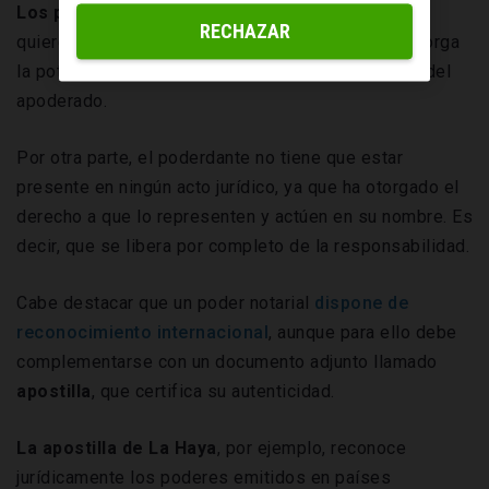
Los poderes notariales son unilaterales,
lo que
RECHAZAR
quiere decir que la persona física o jurídica que otorga
la potestad no necesita contar con la autorización del
apoderado.
Por otra parte, el poderdante no tiene que estar
presente en ningún acto jurídico, ya que ha otorgado el
derecho a que lo representen y actúen en su nombre. Es
decir, que se libera por completo de la responsabilidad.
Cabe destacar que un poder notarial
dispone de
reconocimiento internacional
, aunque para ello debe
complementarse con un documento adjunto llamado
apostilla
, que certifica su autenticidad.
La apostilla de La Haya
, por ejemplo, reconoce
jurídicamente los poderes emitidos en países