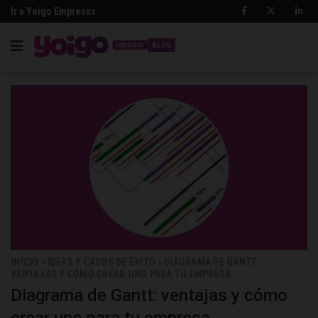
Ir a Yoigo Empresas
BLOG
INICIO
IDEAS Y CASOS DE ÉXITO
DIAGRAMA DE GANTT:
>
>
VENTAJAS Y CÓMO CREAR UNO PARA TU EMPRESA
Diagrama de Gantt: ventajas y cómo