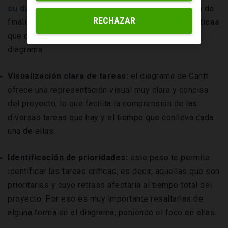
su duración
, es decir, su fecha de inicio y su fecha de
RECHAZAR
finalización. Estas son las
principales características
que debes tener en cuenta a la hora de crear tu
diagrama:
Visualización clara de tareas:
el diagrama de Gantt
ofrece una representación visual muy clara y concisa
del proyecto, lo que facilita la comprensión de las
diversas tareas que hay y el tiempo que conlleva cada
una de ellas.
Identificación de prioridades:
este paso te permite
identificar las tareas críticas, es decir, aquellas que son
prioritarias y cuyo retraso afectaría al tiempo total del
proyecto. Por eso es muy importante resaltarlas de
alguna forma en el diagrama, poniendo el foco en ellas.