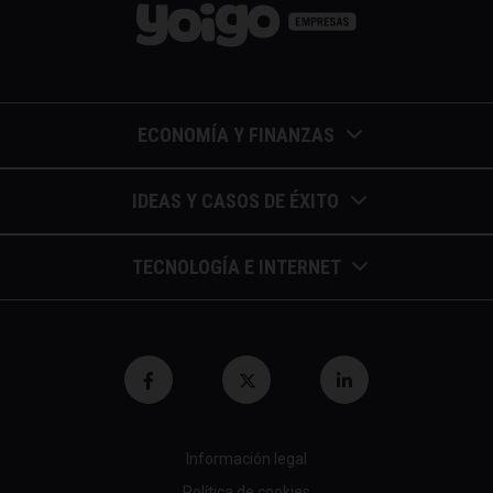
ECONOMÍA Y FINANZAS
Barómetros de sueldos
IDEAS Y CASOS DE ÉXITO
Economía colaborativa
Calendario de eventos
TECNOLOGÍA E INTERNET
Economía en la empresa
Casos de éxito
Apuntes de telecomunicaciones
Economía para autónomos
Entrevistas / autores
Blockchain y similares
Economía para Pymes
Gestión y liderazgo
Innovación
Economía social
Herramientas
Información legal
Marketing digital
Finanzas y bolsa
Política de cookies