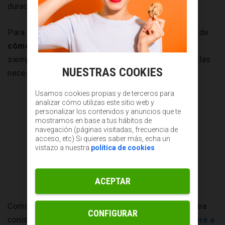
duración de cada una de ellas.
Para que te hagas una idea, aquí tienes un ejemplo de
cómo debe ser tu diagrama de Gantt
, aunque
siempre puedes personalizarlo según cuáles sean las
NUESTRAS COOKIES
necesidades de tu empresa:
Usamos cookies propias y de terceros para
analizar cómo utilizas este sitio web y
personalizar los contenidos y anuncios que te
mostramos en base a tus hábitos de
navegación (páginas visitadas, frecuencia de
acceso, etc) Si quieres saber más, echa un
vistazo a nuestra
política de cookies
ACEPTAR
Como ves, cada barra horizontal representa una tarea
CONFIGURAR
concreta y la longitud de cada una de ellas
se refiere a