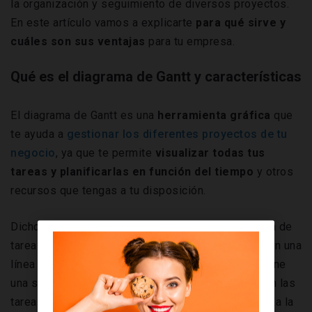
la organización y seguimiento de diversos proyectos.
En este artículo vamos a explicarte
para qué sirve y
cuáles son sus ventajas
para tu empresa.
Qué es el diagrama de Gantt y características
El diagrama de Gantt es una
herramienta gráfica
que
te ayuda a
gestionar los diferentes proyectos de tu
negocio
, ya que te permite
visualizar todas tus
tareas y planificarlas en función del tiempo
y otros
recursos que tengas a tu disposición.
Dicho de otra forma, el diagrama te muestra la lista de
tareas que debes realizar y que están ordenadas en una
línea temporal. En cuanto a su
estructura
, este tiene
una serie de
barras horizontales
que representan las
tareas y la longitud de las mismas hace referencia a la