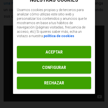
una herramienta
que sirve para que el usuario obtenga
un contenido de calidad que le aporte valor resolviendo
Usamos cookies propias y de terceros para
analizar cómo utilizas este sitio web y
sus dudas o necesidades.
personalizar los contenidos y anuncios que te
mostramos en base a tus hábitos de
navegación (páginas visitadas, frecuencia de
acceso, etc) Si quieres saber más, echa un
vistazo a nuestra
política de cookies
ACEPTAR
CONFIGURAR
RECHAZAR