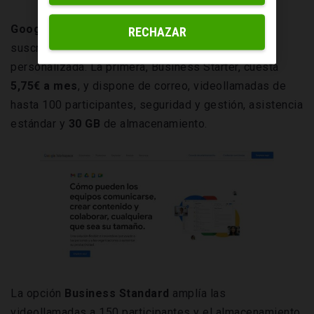
Google Workspace
tiene varias opciones de
RECHAZAR
suscripción, desde la más básica hasta una
personalizada. La primera, Business Starter, cuesta
5,75€ a mes
, y dispone de correo, videollamadas de
hasta 100 participantes, seguridad y gestión, asistencia
estándar y
30 GB
de almacenamiento.
La opción
Business Standard
amplía las
videollamadas a 150 participantes y el almacenamiento