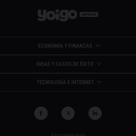
ECONOMÍA Y FINANZAS
Barómetros de sueldos
IDEAS Y CASOS DE ÉXITO
Economía colaborativa
Calendario de eventos
TECNOLOGÍA E INTERNET
Economía en la empresa
Casos de éxito
Apuntes de telecomunicaciones
Economía para autónomos
Entrevistas / autores
Blockchain y similares
Economía para Pymes
Gestión y liderazgo
Innovación
Economía social
Herramientas
Información legal