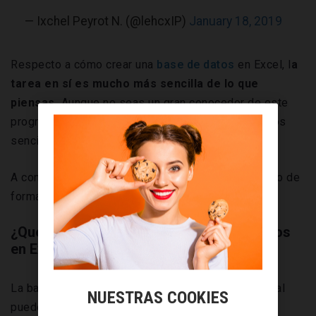
— Ixchel Peyrot N. (@lehcxIP)
January 18, 2019
Respecto a cómo crear una
base de datos
en Excel, l
a
tarea en sí es mucho más sencilla de lo que
piensas.
Aunque no seas un gran conocedor de este
programa de hojas de cálculo, basta con seguir unos
sencillos pasos para tener tu base de datos lista.
A continuación, te explicamos cómo puedes hacerlo de
forma ágil y sencilla.
¿Qué es y para qué sirve una base de datos
en Excel?
La base de datos es un documento a través del cual
NUESTRAS COOKIES
puedes
agrupar la información que quieras
de